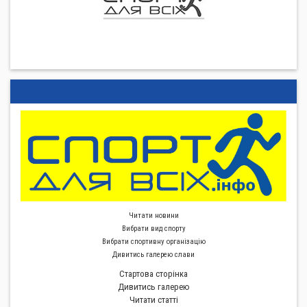
Читати новини
Вибрати вид спорту
Вибрати спортивну органiзацiю
Дивитись галерею слави
Стартова сторiнка
Дивитись галерею
Читати статті