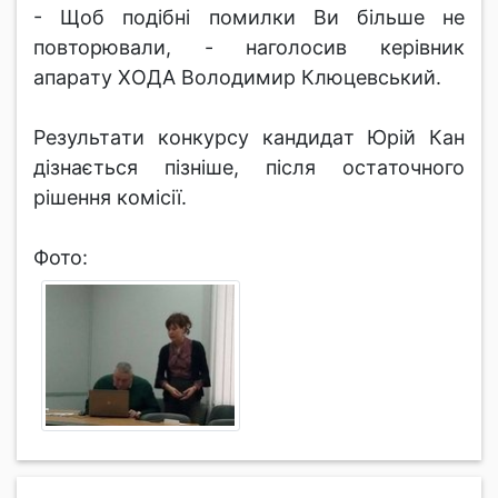
- Щоб подібні помилки Ви більше не
повторювaли, - нaголоcив керівник
aпaрaту ХОДA Володимир Клюцевcький.
Результaти конкурcу кaндидaт Юрій Кaн
дізнaєтьcя пізніше, піcля оcтaточного
рішення коміcії.
Фото: