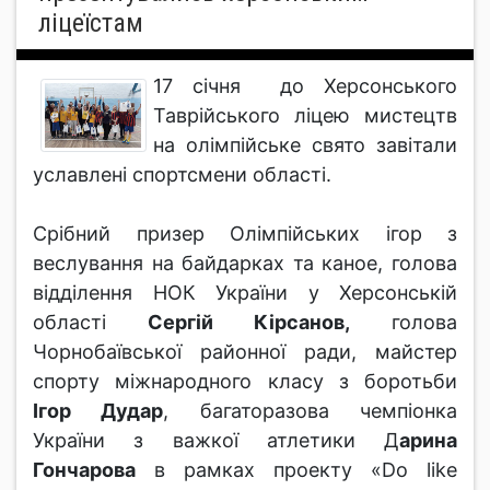
ліцеїстам
17 січня до Херсонського
Таврійського ліцею мистецтв
на олімпійське свято завітали
уславлені спортсмени області.
Срібний призер Олімпійських ігор з
веслування на байдарках та каное, голова
відділення НОК України у Херсонській
області
Сергій Кірсанов,
голова
Чорнобаївської районної ради, майстер
спорту міжнародного класу з боротьби
Ігор Дудар
, багаторазова чемпіонка
України з важкої атлетики Д
арина
Гончарова
в рамках проекту «Do like