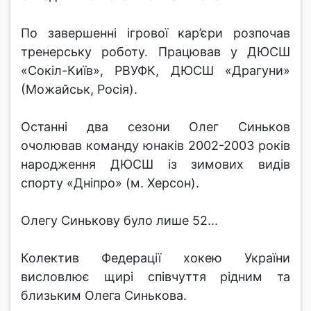
По завершенні ігрової кар’єри розпочав
тренерську роботу. Працював у ДЮСШ
«Сокіл-Київ», РВУФК, ДЮСШ «Драгуни»
(Можайськ, Росія).
Останні два сезони Олег Синьков
очолював команду юнаків 2002-2003 років
народження ДЮСШ із зимових видів
спорту «Дніпро» (м. Херсон).
Олегу Синькову було лише 52...
Колектив Федерації хокею України
висловлює щирі співчуття рідним та
близьким Олега Синькова.