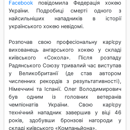
Facebook
повідомила Федерація хокею
України. Подробиці смерті одного з
найсильніших нападників в історії
українського хокею невідомі.
Розпочав свою професіональну кар’єру
вихованець ангарського хокею у складі
київського «Сокола». Після розпаду
Радянського Союзу тривалий час виступав
у Великобританії (де став автором
численних рекордів з результативності),
Німеччині та Іспанії. Олег Володимирович
був одним із головних ветеранів
чемпіонатів України. Свою кар’єру
технічний нападник завершив у віці 46
років, здобувши бронзові нагороди у
складі київського «Компаньйона».