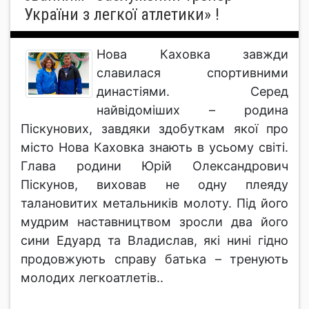
України з легкої атлетики» !
Нова Каховка завжди
славилася спортивними
династіями. Серед
найвідоміших – родина
Піскунових, завдяки здобуткам якої про
місто Нова Каховка знають в усьому світі.
Глава родини Юрій Олександрович
Піскунов, виховав не одну плеяду
талановитих метальників молоту. Під його
мудрим наставництвом зросли два його
сини Едуард та Владислав, які нині гідно
продовжують справу батька – тренують
молодих легкоатлетів..