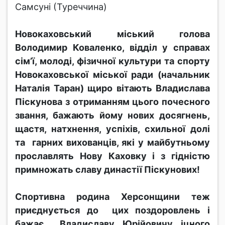
Самсуні (Туреччина)
Новокаховський міський голова
Володимир Коваленко, відділ у справах
сім’ї, молоді, фізичної культури та спорту
Новокаховської міської ради (начальник
Наталія Таран) щиро вітають Владислава
Піскунова з отриманням цього почесного
звання, бажають йому нових досягнень,
щастя, натхнення, успіхів, схильної долі
та гарних вихованців, які у майбутньому
прославлять Нову Каховку і з гідністю
примножать славу династії Піскунових!
Спортивна родина Херсонщини теж
приєднується до цих поздоровлень і
бажає Владиславу Юрійовичу іцного