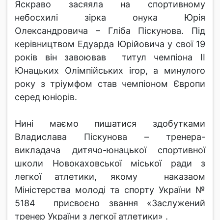
Яскраво засяяла на спортивному
небосхилі зірка онука Юрія
Олександровича – Гліба Піскунова. Під
керівництвом Едуарда Юрійовича у свої 19
років він завоював титул чемпіона ІІ
Юнацьких Олімпійських ігор, а минулого
року з тріумфом став чемпіоном Європи
серед юніорів.
Нині маємо пишатися здобутками
Владислава Піскунова – тренера-
викладача дитячо-юнацької спортивної
школи Новокаховської міської ради з
легкої атлетики, якому наказаом
Міністерства молоді та спорту України №
5184 присвоєно звання «Заслужений
тренер України з легкої атлетики» .