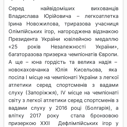
Серед найвідоміших вихованців
Владислава Юрійовича – легкоатлетка
Ірина Новожилова, триразова учасниця
Олімпійських ігор, нагороджена відзнакою
Президента України ювілейною медаллю
«25 років Незалежності України»,
багаторазова призерка чемпіонатів Європи.
А ще – юна гордість та велика надія –
новокаховчанка Юлія Кисельова, яка
посіла І місце на чемпіонаті України з легкої
атлетики серед спортсменів з вадами
слуху (Запоріжжя), IV місце на чемпіонаті
світу з легкої атлетики серед спортсменів з
вадами слуху у 2016 році (Болгарія), а
влітку 2017 року стала бронзовою
призеркою ХХІІ Дефлімпійських ігор у