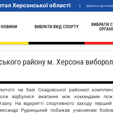
тал Херсонської області
Дивитись фотогал
ВИБРАТИ 
 НОВИНИ
ВИБРАТИ ВИД СПОРТУ
ОРГАН
ського району м. Херсона виборо
лютого на базі Скадовської районної комплекс
оли відбулися змагання між командами пожеж
тзалу. На відкритті спортивного заходу перши
ександр Рудницький побажав учасникам бойово