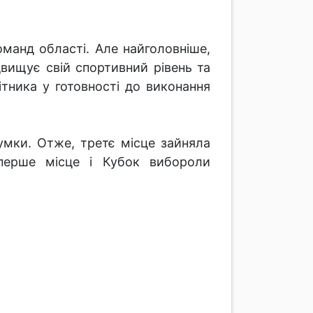
манд області. Але найголовніше,
двищує свій спортивний рівень та
тника у готовності до виконання
умки. Отже, третє місце зайняла
 перше місце і Кубок вибороли