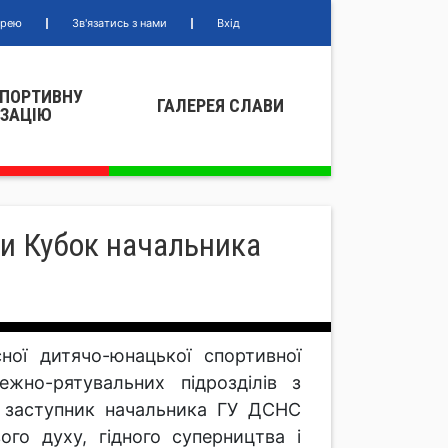
ерею
Зв'язатись з нами
Вхід
СПОРТИВНУ
ГАЛЕРЕЯ СЛАВИ
IЗАЦIЮ
ли Кубок начальника
ної дитячо-юнацької спортивної
но-рятувальних підрозділів з
й заступник начальника ГУ ДСНС
го духу, гідного суперництва і