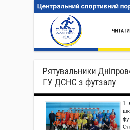
Центральний спортивний пор
ЧИТАТИ
Рятувальники Дніпров
ГУ ДСНС з футзалу
1 
шк
фу
Ол