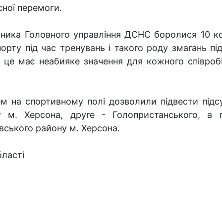
сної перемоги.
ника Головного управління ДСНС боролися 10 ко
рту під час тренувань і такого роду змагань пі
 це має неабияке значення для кожного співробі
ем на спортивному полі дозволили підвести підс
 м. Херсона, друге - Голопристанського, а
вського району м. Херсона.
бласті