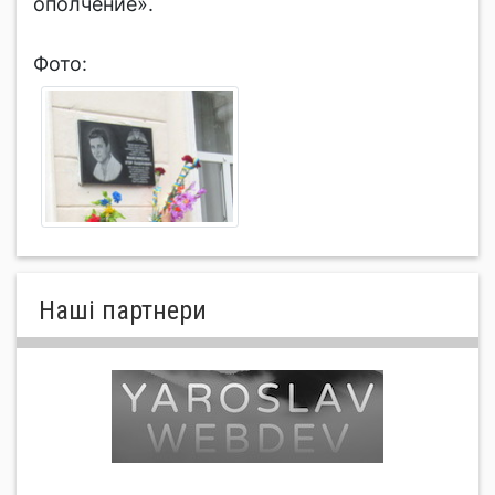
ополчение».
Фото:
Нашi партнери