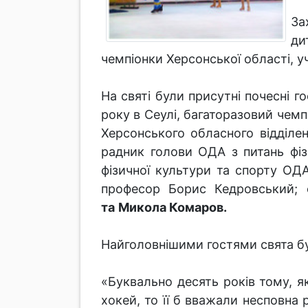
За
ди
чемпіонки Херсонської області, у
На святі були присутні почесні г
року в Сеулі, багаторазовий чемп
Херсонського обласного відділен
радник голови ОДА з питань фіз
фізичної культури та спорту ОДА
професор Борис Кедровський; 
та
Микола Комаров.
Найголовнішими гостями свята бу
«Буквально десять років тому, я
хокей, то її б вважали несповна 