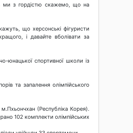
в ми з гордістю скажемо, що на
кажуть, що херсонські фігуристи
кращого, і давайте вболівати за
чо-юнацької спортивної школи із
порів та запалення олімпійського
у м.Пхьончхан (Республіка Корея).
іграно 102 комплекти олімпійських
імпіади увійшли 33 спортсмени.