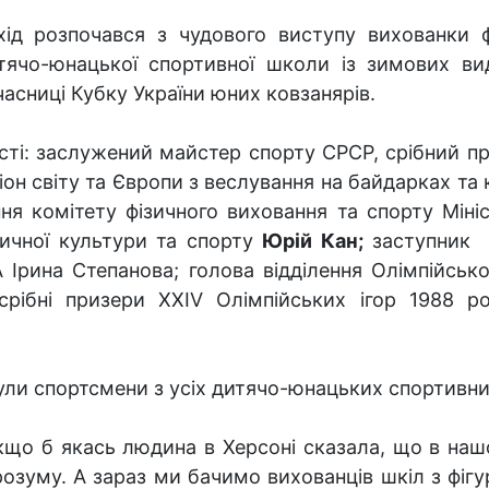
хід розпочався з чудового виступу вихованки ф
тячо-юнацької спортивної школи із зимових ви
часниці Кубку України юних ковзанярів.
ості: заслужений майстер спорту СРСР, срібний п
іон світу та Європи з веслування на байдарках та
ня комітету фізичного виховання та спорту Мініс
ичної культури та спорту
Юрій Кан;
заступник н
 Ірина Степанова; голова відділення Олімпійської
срібні призери XXIV Олімпійських ігор 1988 
ли спортсмени з усіх дитячо-юнацьких спортивних
кщо б якась людина в Херсоні сказала, що в нашо
розуму. А зараз ми бачимо вихованців шкіл з фігу