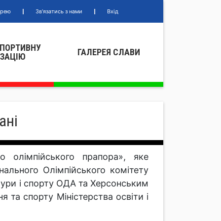
ерею
Зв'язатись з нами
Вхід
СПОРТИВНУ
ГАЛЕРЕЯ СЛАВИ
IЗАЦIЮ
ані
 олімпійського прапора», яке
онального Олімпійського комітету
ьтури і спорту ОДА та Херсонським
я та спорту Міністерства освіти і