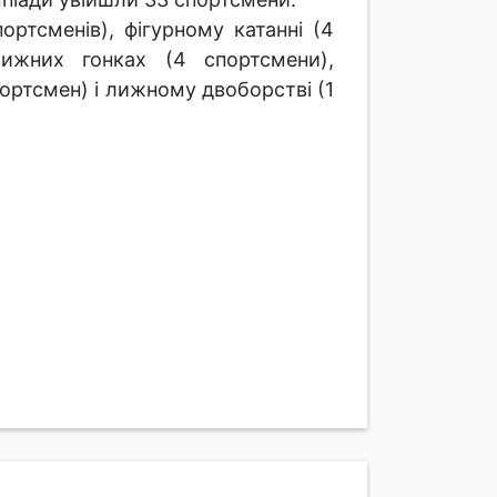
портсменів), фігурному катанні (4
лижних гонках (4 спортсмени),
портсмен) і лижному двоборстві (1