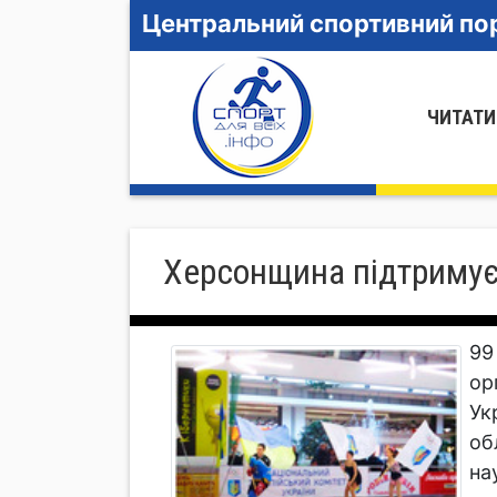
Центральний спортивний пор
ЧИТАТИ
Херсонщина підтримує 
99
ор
Ук
об
на