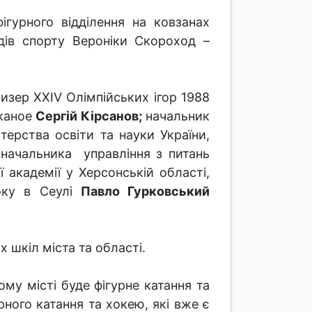
ігурного відділення на ковзанах
дів спорту Вероніки Скороход –
ризер XXIV Олімпійських ігор 1988
 каное
Сергій Кірсанов;
начальник
терства освіти та науки України,
ачальника управління з питань
 академії у Херсонській області,
року в Сеулі
Павло Гурковський
 шкіл міста та області.
му місті буде фігурне катання та
рного катання та хокею, які вже є