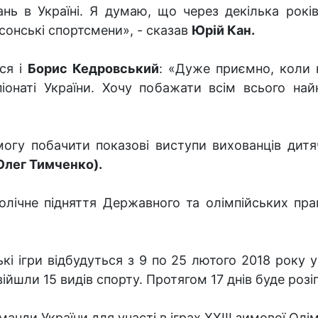
нь в Україні. Я думаю, що через декілька рокі
сонські спортсмени», - сказав
Юрій Кан.
ся і
Борис Кедровський
: «Дуже приємно, коли 
онаті України. Хочу побажати всім всього най
могу побачити показові виступи вихованців дитя
Олег Тимченко).
олічне підняття Державного та олімпійських пра
ькі ігри відбудуться з 9 по 25 лютого 2018 року 
ійшли 15 видів спорту. Протягом 17 днів буде роз
манди України для участі в іграх ХХІІІ зимової Ол