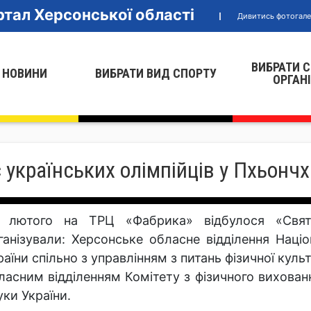
тал Херсонської області
Дивитись фотогал
ВИБРАТИ 
 НОВИНИ
ВИБРАТИ ВИД СПОРТУ
ОРГАН
українських олімпійців у Пхьончх
 лютого на ТРЦ «Фабрика» відбулося «Свято
ганізували: Херсонське обласне відділення Наці
раїни спільно з управлінням з питань фізичної кул
ласним відділенням Комітету з фізичного вихованн
уки України.