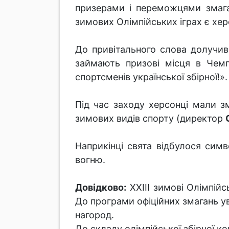
призерами і переможцями змага
зимових Олімпійських іграх є хер
До привітального слова долучив
займають призові місця в Чемпі
спортсменів української збірної!».
Під час заходу херсонці мали з
зимових видів спорту (директор
Наприкінці свята відбулося симв
вогню.
Довідково:
ХХІІІ зимові Олімпійс
До програми офіційних змагань ув
нагород.
До складу олімпійської збірної ко