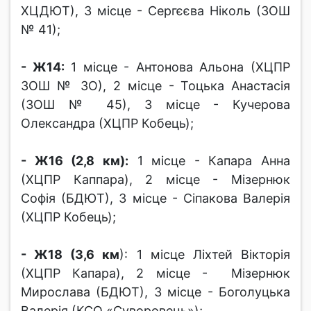
ХЦДЮТ), 3 місце - Сергєєва Ніколь (ЗОШ
№ 41);
- Ж14:
1 місце - Антонова Альона (ХЦПР
ЗОШ № ЗО), 2 місце - Тоцька Анастасія
(ЗОШ № 45), 3 місце - Кучерова
Олександра (ХЦПР Кобець);
- Ж16 (2,8 км):
1 місце - Капара Анна
(ХЦПР Каппара), 2 місце - Мізернюк
Софія (БДЮТ), 3 місце - Сіпакова Валерія
(ХЦПР Кобець);
- Ж18 (3,6 км
): 1 місце Ліхтей Вікторія
(ХЦПР Капара), 2 місце - Мізернюк
Мирослава (БДЮТ), 3 місце - Боголуцька
Валерія (КСО «Суворовець»);