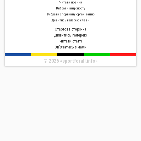
Читати новини
Вибрати вид спорту
Вибрати спортивну органiзацiю
Дивитись галерею слави
Стартова сторiнка
Дивитись галерею
Читати статті
Зв'язатись з нами
© 2026 «sportforall.info»