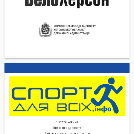
Читати новини
Вибрати вид спорту
Вибрати спортивну органiзацiю