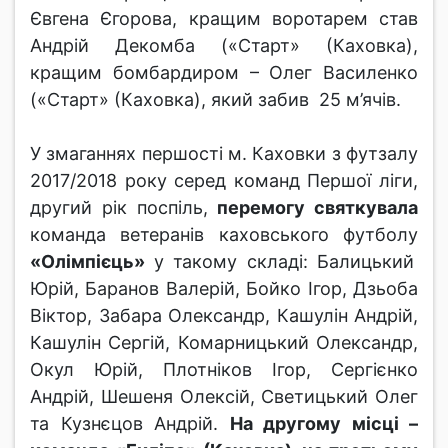
Євгена Єгорова, кращим воротарем став
Андрій Декомба («Старт» (Каховка),
кращим бомбардиром – Олег Василенко
(«Старт» (Каховка), який забив 25 м’ячів.
У змаганнях першості м. Каховки з футзалу
2017/2018 року серед команд Першої ліги,
другий рік поспіль,
перемогу святкувала
команда ветеранів каховського футболу
«Олімпієць»
у такому складі: Балицький
Юрій, Баранов Валерій, Бойко Ігор, Дзьоба
Віктор, Забара Олександр, Кашулін Андрій,
Кашулін Сергій, Комарницький Олександр,
Окул Юрій, Плотніков Ігор, Сергієнко
Андрій, Шешеня Олексій, Светицький Олег
та Кузнєцов Андрій.
На другому місці –