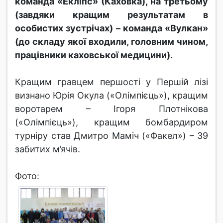
команда «Екліпс» (Каховка), на третьому
(завдяки кращим результатам в
особистих зустрічах) – команда «Вулкан»
(до складу якої входили, головним чином,
працівники каховської медицини).
Кращим гравцем першості у Першій лізі
визнано Юрія Окула («Олімпієць»), кращим
воротарем – Ігоря Плотнікова
(«Олімпієць»), кращим бомбардиром
турніру став Дмитро Маміч («Факел») – 39
забитих м’ячів.
Фото: