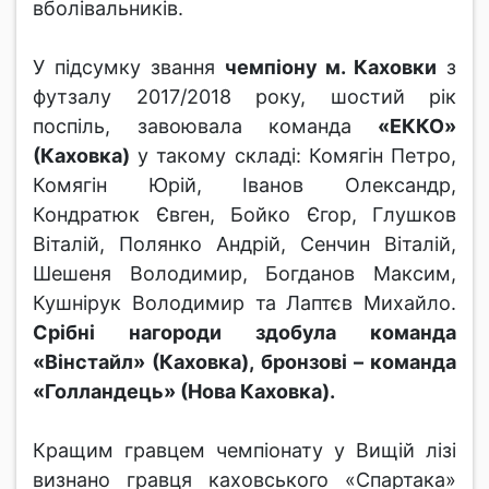
вболівальників.
У підсумку звання
чемпіону м. Каховки
з
футзалу 2017/2018 року, шостий рік
поспіль, завоювала команда
«ЕККО»
(Каховка)
у такому складі: Комягін Петро,
Комягін Юрій, Іванов Олександр,
Кондратюк Євген, Бойко Єгор, Глушков
Віталій, Полянко Андрій, Сенчин Віталій,
Шешеня Володимир, Богданов Максим,
Кушнірук Володимир та Лаптєв Михайло.
Срібні нагороди здобула команда
«Вінстайл» (Каховка), бронзові – команда
«Голландець» (Нова Каховка).
Кращим гравцем чемпіонату у Вищій лізі
визнано гравця каховського «Спартака»