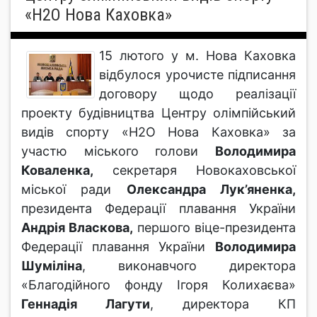
«Н2О Нова Каховка»
15 лютого у м. Нова Каховка
відбулося урочисте підписання
договору щодо реалізації
проекту будівництва Центру олімпійський
видів спорту «Н2О Нова Каховка» за
участю міського голови
Володимира
Коваленка,
секретаря Новокаховської
міської ради
Олександра Лук’яненка,
президента Федерації плавання України
Андрія Власкова,
першого віце-президента
Федерації плавання України
Володимира
Шуміліна
, виконавчого директора
«Благодійного фонду Ігоря Колихаєва»
Геннадія Лагути
, директора КП