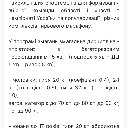
найсильніших спортсменів для формування
збірної команди області і участі в
чемпіонаті України та популяризації різних
комплексів гирьового марафону.
У програмі змагань змагальна дисципліна -
«тріатлон» з багаторазовим
перекладанням 15 хв. (поштовх 5 хв + ДЦ
5 хв + ривок 5 хв);
- чоловіки: гиря 20 кг (коефіцієнт 0.4), 24
кг (коефіцієнт 0.6), гиря 32 кг (коефіцієнт
1.0),
вагові категорії: до 70 кг, до 80 кг, до 90 кг,
понад 90 кг.
- юнаки до 17 років, гиря 20 кг, абсолютна