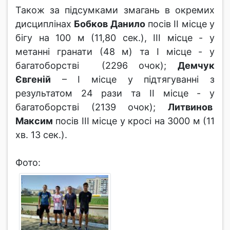
Також за підсумками змагань в окремих
дисциплінах
Бобков Данило
посів ІІ місце у
бігу на 100 м (11,80 сек.), ІІІ місце - у
метанні гранати (48 м) та І місце - у
багатоборстві (2296 очок);
Демчук
Євгеній
– І місце у підтягуванні з
результатом 24 рази та ІІ місце - у
багатоборстві (2139 очок);
Литвинов
Максим
посів ІІІ місце у кросі на 3000 м (11
хв. 13 сек.).
Фото: