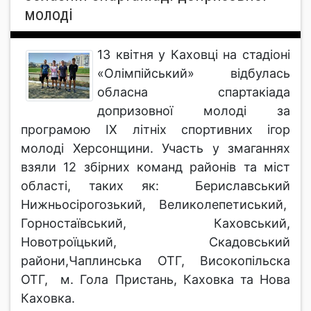
молоді
13 квітня у Каховці на стадіоні
«Олімпійський» відбулась
обласна спартакіада
допризовної молоді за
програмою ІХ літніх спортивних ігор
молоді Херсонщини. Участь у змаганнях
взяли 12 збірних команд районів та міст
області, таких як: Бериславський
Нижньосірогозький, Великолепетиський,
Горностаївський, Каховський,
Новотроїцький, Скадовський
райони,Чаплинська ОТГ, Високопільска
ОТГ, м. Гола Пристань, Каховка та Нова
Каховка.