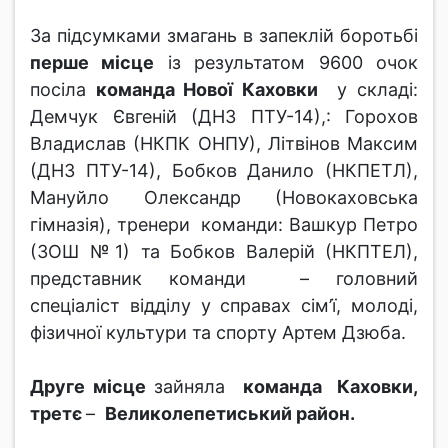
За підсумками змагань в запеклій боротьбі
перше місце
із результатом 9600 очок
посіла
команда Нової Каховки
у складі:
Демчук Євгеній (ДНЗ ПТУ-14),: Горохов
Владислав (НКПК ОНПУ), Літвінов Максим
(ДНЗ ПТУ-14), Бобков Данило (НКПЕТЛ),
Мануйло Олександр (Новокаховська
гімназія), тренери команди: Вашкур Петро
(ЗОШ №1) та Бобков Валерій (НКПТЕЛ),
представник команди – головний
спеціаліст відділу у справах сім’ї, молоді,
фізичної культури та спорту Артем Дзюба.
Друге місце
зайняла
команда Каховки,
третє
–
Великолепетиський район.