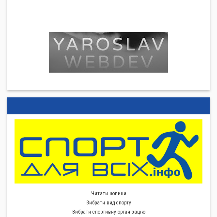
Читати новини
Вибрати вид спорту
Вибрати спортивну органiзацiю