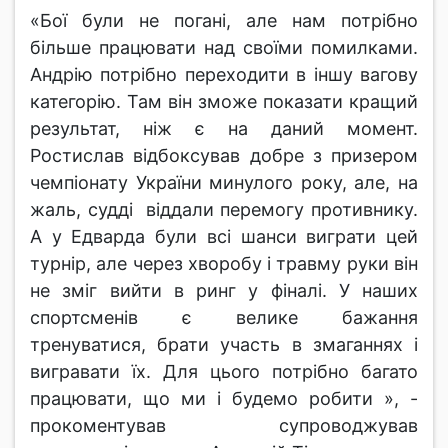
«Бої були не погані, але нам потрібно
більше працювати над своїми помилками.
Андрію потрібно переходити в іншу вагову
категорію. Там він зможе показати кращий
результат, ніж є на даний момент.
Ростислав відбоксував добре з призером
чемпіонату України минулого року, але, на
жаль, судді віддали перемогу противнику.
А у Едварда були всі шанси виграти цей
турнір, але через хворобу і травму руки він
не зміг вийти в ринг у фіналі. У наших
спортсменів є велике бажання
тренуватися, брати участь в змаганнях і
вигравати їх. Для цього потрібно багато
працювати, що ми і будемо робити », -
прокоментував супроводжував