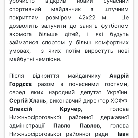
урочисто відкрив новий сучасний
спортивний майданчик зі штучним
покриттям розміром 42х22 м. Це
дозволить залучити до занять футболом
якомога більше дітей, і які будуть
займатися спортом у більш комфортних
умовах, і з яких потім виростуть нові
майбутні чемпіони.
Після відкриття майданчику
Андрій
Гордєєв
разом з почесними гостями,
серед яких народний депутат України
Сергій Хлань
, виконавчий директор ХОФФ
Олексій Кручер
, голова
Нижньосірогозької районної державної
адміністрації
Павло Павлов
, голова
Нижньосірогозької районної ради
Іван