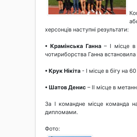
Ко
аб
херсонців наступні результати:
• Крамінська Ганна
– І місце в
чотириборства Ганна встановила ре
• Крук Нікіта
- І місце в бігу на 6
• Шатов Денис
– ІІ місце в метанн
За І командне місце команда н
дипломами.
Фото: