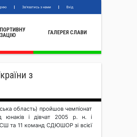
ерею
Зв'язатись з нами
Вхід
СПОРТИВНУ
ГАЛЕРЕЯ СЛАВИ
IЗАЦIЮ
країни з
еська область) пройшов чемпіонат
д юнаків і дівчат 2005 р. н. і
СШ та 11 команд СДЮШОР зі всієї