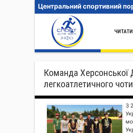
Центральний спортивний пор
ЧИТАТИ
Команда Херсонської 
легкоатлетичного чот
З 
Ук
мо
Ук