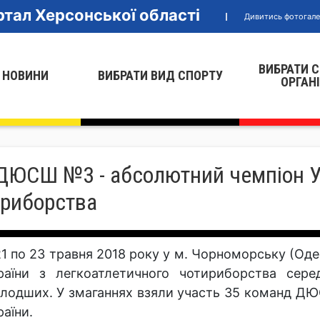
тал Херсонської області
Дивитись фотогал
ВИБРАТИ 
 НОВИНИ
ВИБРАТИ ВИД СПОРТУ
ОРГАН
ДЮСШ №3 - абсолютний чемпіон У
ириборства
21 по 23 травня 2018 року у м. Чорноморську (Од
раїни з легкоатлетичного чотириборства сере
лодших. У змаганнях взяли участь 35 команд ДЮ
раїни.