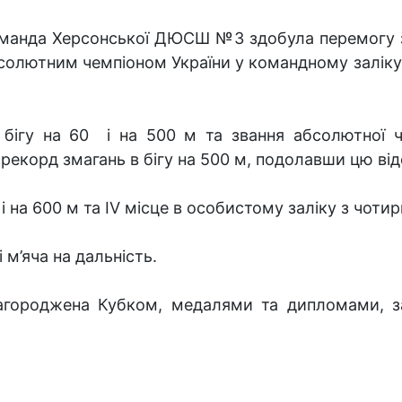
манда Херсонської ДЮСШ №3 здобула перемогу з 
солютним чемпіоном України у командному заліку. 
 бігу на 60 і на 500 м та звання абсолютної ч
корд змагань в бігу на 500 м, подолавши цю відста
0 і на 600 м та ІV місце в особистому заліку з чоти
і м’яча на дальність.
агороджена Кубком, медалями та дипломами, з