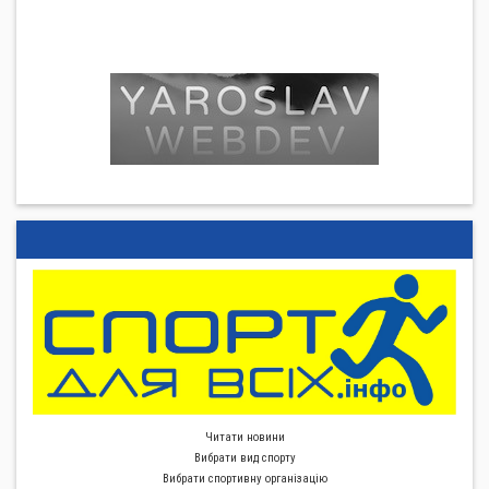
Читати новини
Вибрати вид спорту
Вибрати спортивну органiзацiю