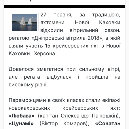
27 травня, за традицією,
яхтсмени Нової Каховки
відкрили вітрильний сезон.
регатою «Дніпровські вітрила-2018», в якій
взяли участь 15 крейсерських яхт з Нової
Каховки і Херсона
Довелося змагатися при сильному вітрі,
але регата відбулася і пройшла на
високому рівні.
Переможцями в своїх класах стали екіпажі
новокаховських крейсерських яхт:
«
Любава»
(капітан Олександр Панюшкін),
«Цунамі»
(Віктор Комаров),
«Соната»