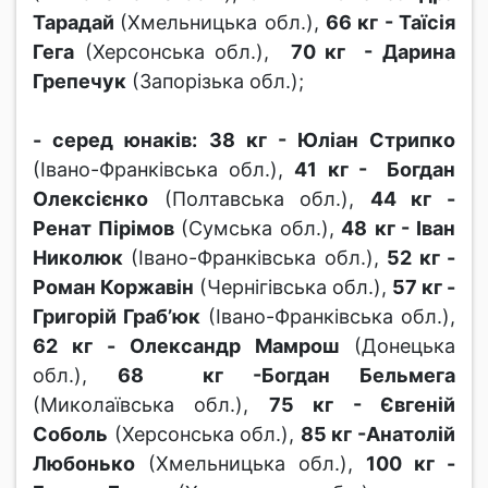
Тарадай
(Хмельницька обл.),
66 кг - Таїсія
Гега
(Херсонська обл.),
70 кг - Дарина
Грепечук
(Запорізька обл.);
- серед юнаків:
38 кг - Юліан Стрипко
(Івано-Франківська обл.),
41 кг - Богдан
Олексієнко
(Полтавська обл.),
44 кг -
Ренат Пірімов
(Сумська обл.),
48
кг - Іван
Николюк
(Івано-Франківська обл.),
52 кг -
Роман Коржавін
(Чернігівська обл.),
57 кг -
Григорій Граб’юк
(Івано-Франківська обл.),
62 кг -
Олександр Мамрош
(Донецька
обл.),
68 кг -Богдан Бельмега
(Миколаївська обл.),
75 кг - Євгеній
Соболь
(Херсонська обл.),
85 кг -Анатолій
Любонько
(Хмельницька обл.),
100 кг -