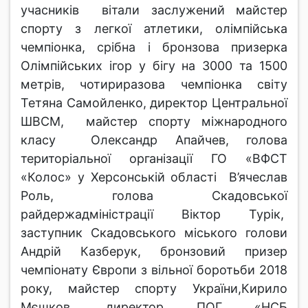
учасників вітали заслужений майстер
спорту з легкої атлетики, олімпійська
чемпіонка, срібна і бронзова призерка
Олімпійських ігор у бігу на 3000 та 1500
метрів, чотириразова чемпіонка світу
Тетяна Самойленко, директор Центральної
ШВСМ, майстер спорту міжнародного
класу Олександр Апайчев, голова
територіальної організації ГО «ВФСТ
«Колос» у Херсонській області В’ячеслав
Роль, голова Скадовської
райдержадміністрації Віктор Турік,
заступник Скадовського міського голови
Андрій Казберук, бронзовий призер
чемпіонату Європи з вільної боротьби 2018
року, майстер спорту України,Кирило
Мєшков, директор ПОГ «НСБ