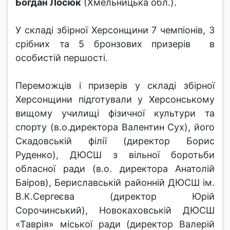
Богдан Лосюк
(Хмельницька обл.).
У складі збірної Херсонщини 7 чемпіонів, 3
срібних та 5 бронзових призерів в
особистій першості.
Переможців і призерів у складі збірної
Херсонщини підготували у Херсонському
вищому училищі фізичної культури та
спорту (в.о.директора Валентин Сух), його
Скадовській філії (директор Борис
Руденко), ДЮСШ з вільної боротьби
обласної ради (в.о. директора Анатолій
Баіров), Бериславській районній ДЮСШ ім.
В.К.Сергеєва (директор Юрій
Сорочинський), Новокаховській ДЮСШ
«Таврія» міської ради (директор Валерій