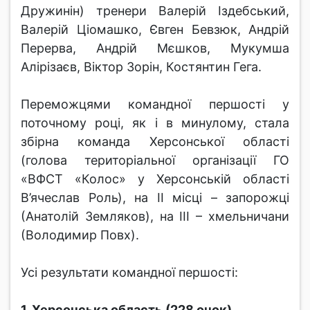
Дружинін) тренери Валерій Іздебський,
Валерій Ціомашко, Євген Бевзюк, Андрій
Перерва, Андрій Мєшков, Мукумша
Алірізаєв, Віктор Зорін, Костянтин Гега.
Переможцями командної першості у
поточному році, як і в минулому, стала
збірна команда Херсонської області
(голова територіальної організації ГО
«ВФСТ «Колос» у Херсонській області
В’ячеслав Роль), на ІІ місці – запорожці
(Анатолій Земляков), на ІІІ – хмельничани
(Володимир Повх).
Усі результати командної першості:
1. Херсонська область (228 очок),