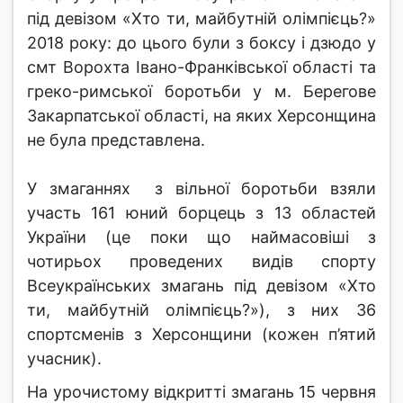
під девізом «Хто ти, майбутній олімпієць?»
2018 року: до цього були з боксу і дзюдо у
смт Ворохта Івано-Франківської області та
греко-римської боротьби у м. Берегове
Закарпатської області, на яких Херсонщина
не була представлена.
У змаганнях з вільної боротьби взяли
участь 161 юний борцець з 13 областей
України (це поки що наймасовіші з
чотирьох проведених видів спорту
Всеукраїнських змагань під девізом «Хто
ти, майбутній олімпієць?»), з них 36
спортсменів з Херсонщини (кожен п’ятий
учасник).
На урочистому відкритті змагань 15 червня