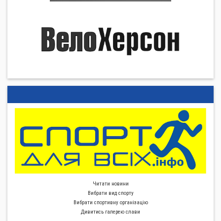
Читати новини
Вибрати вид спорту
Вибрати спортивну органiзацiю
Дивитись галерею слави