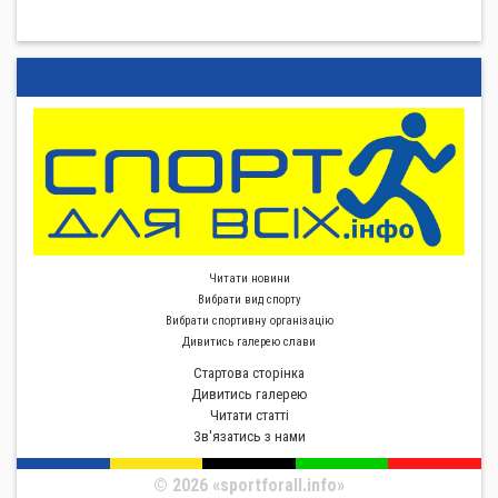
Читати новини
Вибрати вид спорту
Вибрати спортивну органiзацiю
Дивитись галерею слави
Стартова сторiнка
Дивитись галерею
Читати статті
Зв'язатись з нами
© 2026 «sportforall.info»