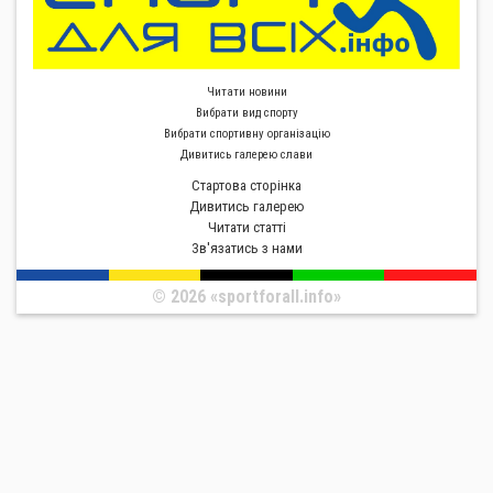
Читати новини
Вибрати вид спорту
Вибрати спортивну органiзацiю
Дивитись галерею слави
Стартова сторiнка
Дивитись галерею
Читати статті
Зв'язатись з нами
© 2026 «sportforall.info»