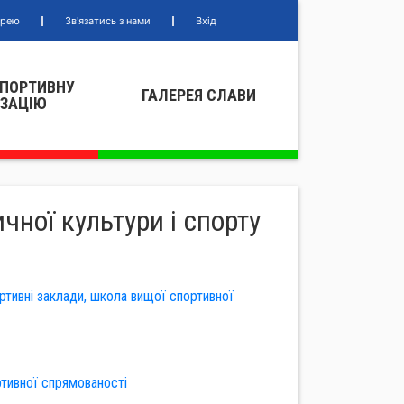
ерею
Зв'язатись з нами
Вхід
СПОРТИВНУ
ГАЛЕРЕЯ СЛАВИ
IЗАЦIЮ
чної культури і спорту
ртивні заклади, школа вищої спортивної
ртивної спрямованості