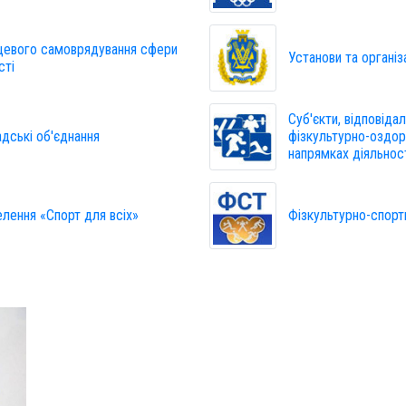
сцевого самоврядування сфери
Установи та організ
сті
Суб'єкти, відповідал
адські об'єднання
фізкультурно-оздоро
напрямках діяльнос
елення «Спорт для всіх»
Фізкультурно-спорт