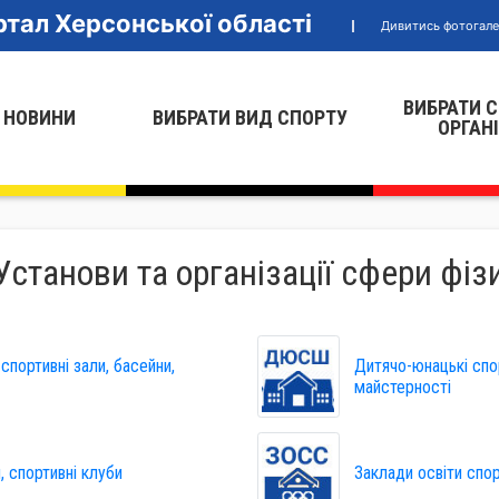
тал Херсонської області
Дивитись фотогал
ВИБРАТИ 
 НОВИНИ
ВИБРАТИ ВИД СПОРТУ
ОРГАН
 Установи та організації сфери фізи
спортивні зали, басейни,
Дитячо-юнацькі спо
майстерності
, спортивні клуби
Заклади освіти спо