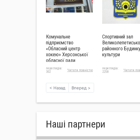
Комунальне
Спортивний зал
підприємство
Великолепетисько
«Обласний центр
районного Будинк
хокею» Херсонської
культури
обласної ради
переглядів:
переглядів:
Читати повнiстю
Читати по
302
2258
< Назад
Вперед >
Нашi партнери