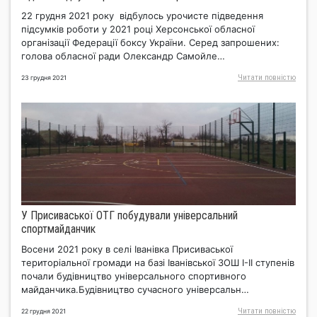
22 грудня 2021 року відбулось урочисте підведення
підсумків роботи у 2021 році Херсонської обласної
організації Федерації боксу України. Серед запрошених:
голова обласної ради Олександр Самойле…
Читати повнiстю
23 грудня 2021
У Присиваської ОТГ побудували універсальний
спортмайданчик
Восени 2021 року в селі Іванівка Присиваської
територіальної громади на базі Іванівської ЗОШ І-ІІ ступенів
почали будівництво універсального спортивного
майданчика.Будівництво сучасного універсальн…
Читати повнiстю
22 грудня 2021