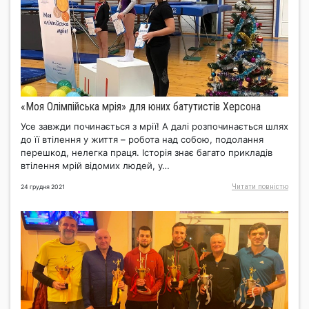
«Моя Олімпійська мрія» для юних батутистів Херсона
Усе завжди починається з мрії! А далі розпочинається шлях
до її втілення у життя – робота над собою, подолання
перешкод, нелегка праця. Історія знає багато прикладів
втілення мрій відомих людей, у…
Читати повнiстю
24 грудня 2021