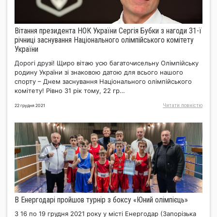
Вітання президента НОК України Сергія Бубки з нагоди 31-ї
річниці заснування Національного олімпійського комітету
України
Дорогі друзі! Щиро вітаю усю багаточисельну Олімпійську
родину України зі знаковою датою для всього нашого
спорту – Днем заснування Національного олімпійського
комітету! Рівно 31 рік тому, 22 гр…
Читати повнiстю
22 грудня 2021
В Енергодарі пройшов турнір з боксу «Юний олімпієць»
З 16 по 19 грудня 2021 року у місті Енергодар (Запорізька