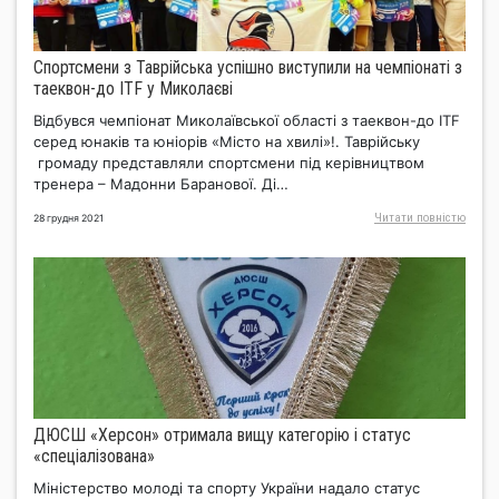
Спортсмени з Таврійська успішно виступили на чемпіонаті з
таеквон-до ITF у Миколаєві
Відбувся чемпіонат Миколаївської області з таеквон-до ITF
серед юнаків та юніорів «Місто на хвилі»!. Таврійську
громаду представляли спортсмени під керівництвом
тренера – Мадонни Баранової. Ді…
Читати повнiстю
28 грудня 2021
ДЮСШ «Херсон» отримала вищу категорію і статус
«спеціалізована»
Міністерство молоді та спорту України надало статус