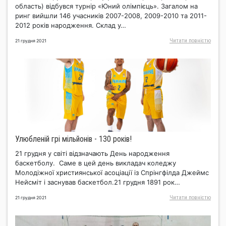
область) відбувся турнір «Юний олімпієць». Загалом на
ринг вийшли 146 учасників 2007-2008, 2009-2010 та 2011-
2012 років народження. Склад у…
Читати повнiстю
21 грудня 2021
Улюбленій грі мільйонів - 130 років!
21 грудня у світі відзначають День народження
баскетболу. Саме в цей день викладач коледжу
Молодіжної християнської асоціації із Спрінгфілда Джеймс
Нейсміт і заснував баскетбол.21 грудня 1891 рок…
Читати повнiстю
21 грудня 2021