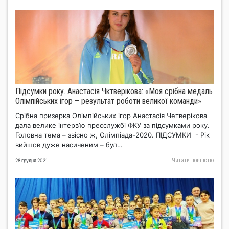
Підсумки року. Анастасія Чктверікова: «Моя срібна медаль
Олімпійських ігор – результат роботи великої команди»
Срібна призерка Олімпійських ігор Анастасія Четверікова
дала велике інтерв’ю пресслужбі ФКУ за підсумками року.
Головна тема – звісно ж, Олімпіада-2020. ПІДСУМКИ - Рік
вийшов дуже насиченим – бул…
Читати повнiстю
28 грудня 2021