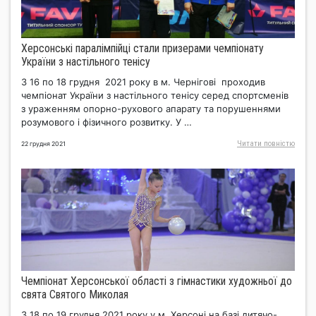
Херсонські паралімпійці стали призерами чемпіонату
України з настільного тенісу
З 16 по 18 грудня 2021 року в м. Чернігові проходив
чемпіонат України з настільного тенісу серед спортсменів
з ураженням опорно-рухового апарату та порушеннями
розумового і фізичного розвитку. У …
Читати повнiстю
22 грудня 2021
Чемпіонат Херсонської області з гімнастики художньої до
свята Святого Миколая
З 18 по 19 грудня 2021 року у м. Херсоні на базі дитячо-