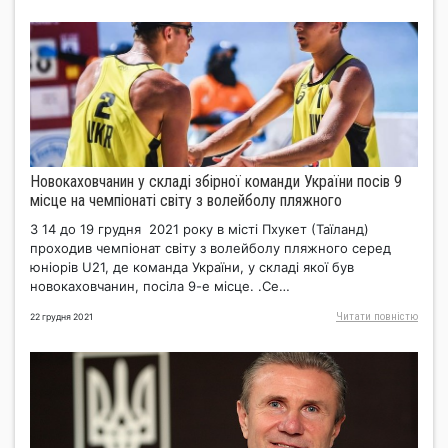
Новокаховчанин у складі збірної команди України посів 9
місце на чемпіонаті світу з волейболу пляжного
З 14 до 19 грудня 2021 року в місті Пхукет (Таїланд)
проходив чемпіонат світу з волейболу пляжного серед
юніорів U21, де команда України, у складі якої був
новокаховчанин, посіла 9-е місце. .Се…
Читати повнiстю
22 грудня 2021