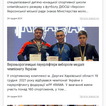
спеціалізованої дитячо-юнацької спортивної школи
олімпійського резерву з футболу ДЮСШ «Херсон»
Херсонської міської ради (наказ Міністерства моло…
Читати повнiстю
24 грудня 2021
Верхньорогачицькі пауерліфтери вибороли медалі
чемпіонату України
У спортивному комплексі м. Дергачі Харківської області 19
грудня 2021 року відбувався чемпіонат України з
пауерліфтингу федерації wPF KRAWA. У змаганняї взяли
участь понад 160 спортсменів, у том…
Читати повнiстю
24 грудня 2021