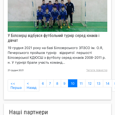
У Білозерці відбувся футбольний турнір серед юнаків і
дівчат
19 грудня 2021 року на базі Білозерського ЗПЗСО ім. О.Я,
Печерського пройшов турнір відкритої першості
Білозерської КДЮСШ з футболу серед юнаків 2008-2011 р.
н. У турнірі брали участь команд…
Читати повнiстю
21 грудня 2021
(current)
<<
<
6
7
8
9
10
11
12
13
14
Перша
Назад
Нашi партнери