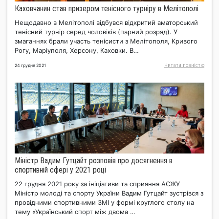
Каховчанин став призером тенісного турніру в Мелітополі
Нещодавно в Мелітополі відбувся відкритий аматорський
тенісний турнір серед чоловіків (парний розряд). У
змаганнях брали участь тенісисти з Мелітополя, Кривого
Рогу, Маріуполя, Херсону, Каховки. В…
Читати повнiстю
24 грудня 2021
Міністр Вадим Гутцайт розповів про досягнення в
спортивній сфері у 2021 році
22 грудня 2021 року за ініціативи та сприяння АСЖУ
Міністр молоді та спорту України Вадим Гутцайт зустрівся з
провідними спортивними ЗМІ у формі круглого столу на
тему «Український спорт між двома …