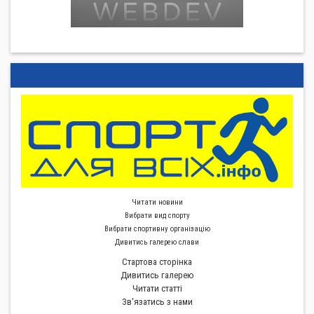
Читати новини
Вибрати вид спорту
Вибрати спортивну органiзацiю
Дивитись галерею слави
Стартова сторiнка
Дивитись галерею
Читати статті
Зв'язатись з нами