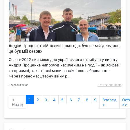
Андрій Проценко: «Можливо, сьогодні був не мій день, але
це був мій сезон»
Сезон-2022 виявився для українського стрибуна у висоту
Андрія Проценка напрочуд насиченим на події – як яскраві
та приємні, так і ті, які мали зовсім інше забарвлення.
Через повномасштабну війну р…
Читати повнiстю
8 вересня 2022
(current)
<
1
2
3
4
5
6
7
8
9
Вперед
Ост
Назад
>
>>