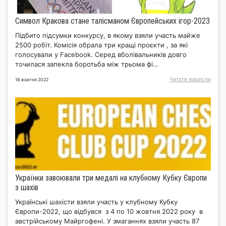
Cимвол Кракова стане талісманом Європейських ігор-2023
Підбито підсумки конкурсу, в якому взяли участь майже
2500 робіт. Комісія обрала три кращі проєкти , за які
голосували у Facebook. Серед вболівальників довго
точилася запекла боротьба між трьома фі…
Читати повнiстю
18 жовтня 2022
Українки завоювали три медалі на клубному Кубку Європи
з шахів
Українські шахісти взяли участь у клубному Кубку
Європи-2022, що відбувся з 4 по 10 жовтня 2022 року в
австрійському Майргофені. У змаганнях взяли участь 87