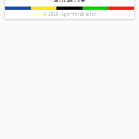
Зв'язатись з нами
© 2026 «sportforall.info»