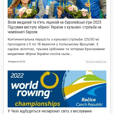
Вісім медалей та п'ять ліцензій на Європейські ігри-2023.
Підсумки виступу збірної України з кульової стрільби на
чемпіонаті Європи
Континентальна першість з кульової стрільби (25/50 м)
проходила з 5 по 18 вересня у польському Вроцлаві. З
однією золотою, трьома срібними та чотирма бронзовими
медалями збірна України посіла сьом…
Читати повнiстю
19 вересня 2022
У Чехії відбудеться чесмріонат світу з веслування