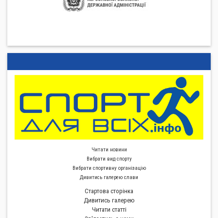
Читати новини
Вибрати вид спорту
Вибрати спортивну органiзацiю
Дивитись галерею слави
Стартова сторiнка
Дивитись галерею
Читати статті