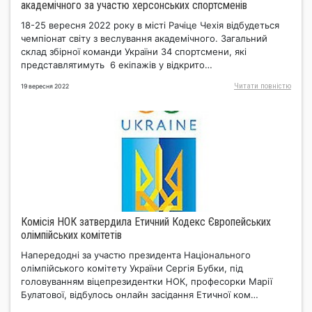
академічного за участю херсонських спортсменів
18-25 вересня 2022 року в місті Рачіце Чехія відбудеться
чемпіонат світу з веслування академічного. Загальний
склад збірної команди України 34 спортсмени, які
представлятимуть 6 екіпажів у відкрито…
Читати повнiстю
19 вересня 2022
Комісія НОК затвердила Етичний Кодекс Європейських
олімпійських комітетів
Напередодні за участю президента Національного
олімпійського комітету України Сергія Бубки, під
головуванням віцепрезидентки НОК, професорки Марії
Булатової, відбулось онлайн засідання Етичної ком…