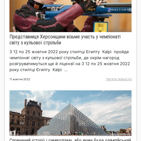
Представниця Херсонщини візьме участь у чемпіонаті
світу з кульової стрільби
З 12 по 25 жовтня 2022 року стилтці Єгипту Каїрі пройде
чемпіонат світу з кульової стрільби, де окрім нагород
розігруватимуться ще й ліцензії на З 12 по 25 жовтня 2022
року стилтці Єгипту Каїрі …
Читати повнiстю
11 жовтня 2022
Сповнений історії і символізму, або яким буде олімпійський