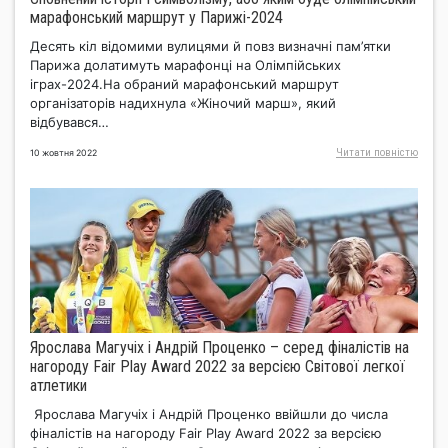
марафонський маршрут у Парижі-2024
Десять кіл відомими вулицями й повз визначні пам’ятки
Парижа долатимуть марафонці на Олімпійських
іграх-2024.На обраний марафонський маршрут
організаторів надихнула «Жіночий марш», який
відбувався…
Читати повнiстю
10 жовтня 2022
Ярослава Магучіх і Андрій Проценко – серед фіналістів на
нагороду Fair Play Award 2022 за версією Світової легкої
атлетики
Ярослава Магучіх і Андрій Проценко ввійшли до числа
фіналістів на нагороду Fair Play Award 2022 за версією