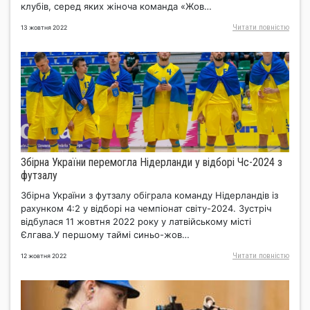
клубів, серед яких жіноча команда «Жов…
Читати повнiстю
13 жовтня 2022
Збірна України перемогла Нідерланди у відборі Чс-2024 з
футзалу
Збірна України з футзалу обіграла команду Нідерландів із
рахунком 4:2 у відборі на чемпіонат світу-2024. Зустріч
відбулася 11 жовтня 2022 року у латвійському місті
Єлгава.У першому таймі синьо-жов…
Читати повнiстю
12 жовтня 2022