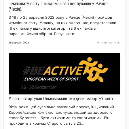
чемпіонату світу з академічного веслування у Рачіце
(Чехія).
З 18 по 25 вересня 2022 року у Рачіце (Чехія) пройшов
чемпіонат світу. Україну, на цих змаганнях, представляли
6 екіпажів у відкритої категорії та 6 екіпажів з
паралімпійської збірної. Результати …
Читати повнiстю
26 вересня 2022
У світі пстартував Олміпійський тиждень смпортуУ світі
Вісім років цей суспільно важливий проєкт, ініційований
Європейською Комісією, спонукає людей до здорового
способу життя – бути активними та спортивними. Він
проходить в країнах Старого світу з 23…