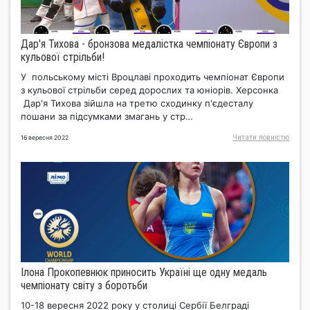
Дар'я Тихова - бронзова медалістка чемпіонату Європи з
кульової стрільби!
У польському місті Вроцлаві проходить чемпіонат Європи
з кульової стрільби серед дорослих та юніорів. Херсонка
Дар'я Тихова зійшла на третю сходинку п'єдесталу
пошани за підсумками змагань у стр…
Читати повнiстю
16 вересня 2022
Ілона Прокопевнюк приносить Україні ще одну медаль
чемпіонату світу з боротьби
10-18 вересня 2022 року у столиці Сербії Белграді