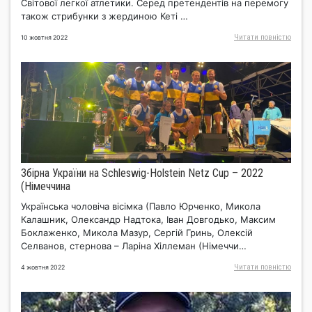
Світової легкої атлетики. Серед претендентів на перемогу
також стрибунки з жердиною Кеті …
Читати повнiстю
10 жовтня 2022
Збірна України на Schleswig-Нolstein Netz Cup – 2022
(Німеччина
Українська чоловіча вісімка (Павло Юрченко, Микола
Калашник, Олександр Надтока, Іван Довгодько, Максим
Боклаженко, Микола Мазур, Сергій Гринь, Олексій
Селванов, стернова – Ларіна Хіллеман (Німеччи…
Читати повнiстю
4 жовтня 2022