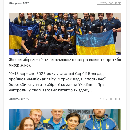
Читати повнiстю
26 вересня 2022
Жіноча збірна – п’ята на чемпіонаті світу з вільної боротьби
множ жінок
10-18 вересня 2022 року у столиці Сербії Белграді
пройшов чемпіонат світу з трьох видів спортивної
боротьби за участю збірної команди України. Три
нагороди у своїх вагових категоріях здобу…
Читати повнiстю
20 вересня 2022