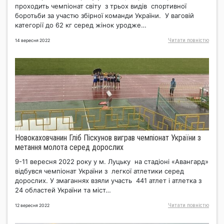
проходить чемпіонат світу з трьох видів спортивної
боротьби за участю збірної команди України. У ваговій
категорії до 62 кг серед жінок уродже…
Читати повнiстю
14 вересня 2022
Новокаховчанин Гліб Піскунов виграв чемпіонат України з
метання молота серед дорослих
9-11 вересня 2022 року у м. Луцьку на стадіоні «Авангард»
відбувся чемпіонат України з легкої атлетики серед
дорослих. У змаганнях взяли участь 441 атлет і атлетка з
24 областей України та міст…
Читати повнiстю
12 вересня 2022